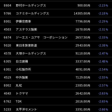
8604
野村ホールディングス
900.00
-2.15
9766
コナミホールディングス
14305.00
-2.18
8001
伊藤忠商事
7796.00
-2.29
4503
アステラス製薬
1670.00
-2.31
6674
ジーエス・ユアサ コーポレーション
2657.50
-2.33
9020
東日本旅客鉄道
2943.00
-2.38
4578
大塚ホールディングス
9110.00
-2.47
6305
日立建機
3337.00
-2.48
6301
小松製作所
4091.00
-2.54
4519
中外製薬
7129.00
-2.55
8002
丸紅
2385.00
-2.57
4043
トクヤマ
2642.00
-2.63
6762
TDK
2016.00
-2.65
5233
太平洋セメント
3391.00
-2.66