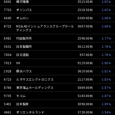
6841
横河電機
3515.00
-1.65
7733
オリンパス
2518.50
-1.65
6645
オムロン
5309.00
-1.68
8725
MS＆ADインシュアランスグループホール
3607.00
-1.68
ディングス
6981
村田製作所
2598.00
-1.77
5631
日本製鋼所
5612.00
-1.78
7004
日立造船
937.00
-1.78
7013
IHI
9119.00
-1.80
1928
積水ハウス
3619.00
-1.81
6723
ルネサスエレクトロニクス
2117.00
-1.83
8766
東京海上ホールディングス
5869.00
-1.87
9735
セコム
5183.00
-1.87
5401
日本製鉄
3098.00
-1.89
4661
オリエンタルランド
3728.00
-1.94