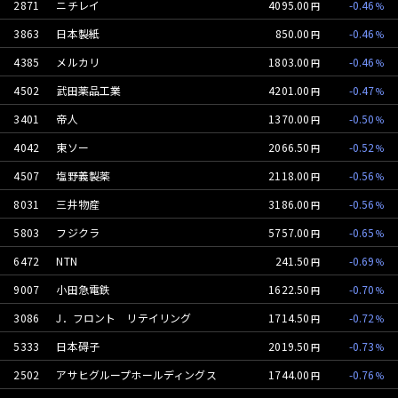
2871
ニチレイ
4095.00
-0.46
3863
日本製紙
850.00
-0.46
4385
メルカリ
1803.00
-0.46
4502
武田薬品工業
4201.00
-0.47
3401
帝人
1370.00
-0.50
4042
東ソー
2066.50
-0.52
4507
塩野義製薬
2118.00
-0.56
8031
三井物産
3186.00
-0.56
5803
フジクラ
5757.00
-0.65
6472
NTN
241.50
-0.69
9007
小田急電鉄
1622.50
-0.70
3086
J．フロント リテイリング
1714.50
-0.72
5333
日本碍子
2019.50
-0.73
2502
アサヒグループホールディングス
1744.00
-0.76