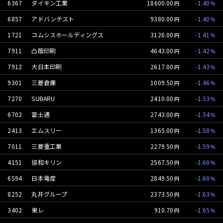
6367
ダイキン工業
18600.00
-1.40
6857
アドバンテスト
9380.00
-1.40
1721
コムシスホールディングス
3126.00
-1.41
7911
凸版印刷
4643.00
-1.42
7912
大日本印刷
2617.00
-1.43
9301
三菱倉庫
1009.50
-1.46
7270
SUBARU
2410.00
-1.53
6702
富士通
2743.00
-1.54
2413
エムスリー
1365.00
-1.58
7011
三菱重工業
2279.50
-1.59
4151
協和キリン
2567.50
-1.60
6594
日本電産
2849.50
-1.60
8252
丸井グループ
2373.50
-1.63
3402
東レ
910.70
-1.65