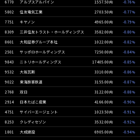
6770
アルプスアルパイン
1557.50
-0.76
5802
住友電気工業
2703.50
-0.77
7751
キヤノン
4965.00
-0.79
8309
三井住友トラスト・ホールディングス
3582.00
-0.80
8601
大和証券グループ本社
1022.00
-0.82
2501
サッポロホールディングス
7250.00
-0.84
9843
ニトリホールディングス
17405.00
-0.85
9532
大阪瓦斯
3310.00
-0.86
9022
東海旅客鉄道
3155.00
-0.87
2768
双日
3122.00
-0.88
2914
日本たばこ産業
4166.00
-0.90
4751
サイバーエージェント
1023.50
-0.91
8253
クレディセゾン
3532.00
-0.92
1801
大成建設
6905.00
-0.94