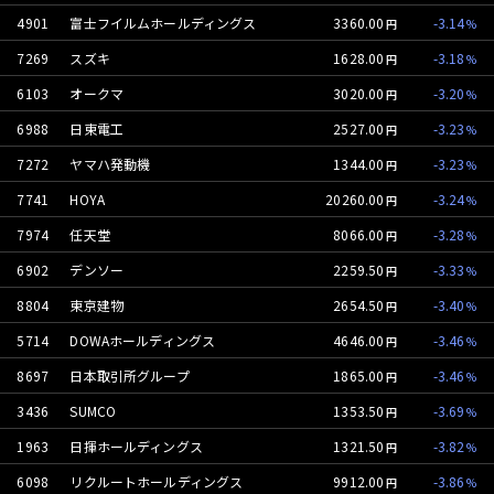
4901
富士フイルムホールディングス
3360.00
-3.14
7269
スズキ
1628.00
-3.18
6103
オークマ
3020.00
-3.20
6988
日東電工
2527.00
-3.23
7272
ヤマハ発動機
1344.00
-3.23
7741
HOYA
20260.00
-3.24
7974
任天堂
8066.00
-3.28
6902
デンソー
2259.50
-3.33
8804
東京建物
2654.50
-3.40
5714
DOWAホールディングス
4646.00
-3.46
8697
日本取引所グループ
1865.00
-3.46
3436
SUMCO
1353.50
-3.69
1963
日揮ホールディングス
1321.50
-3.82
6098
リクルートホールディングス
9912.00
-3.86