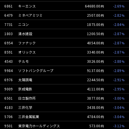
6861
キーエンス
64680.00
-2.69
6479
ミネベアミツミ
2507.00
-2.82
7731
ニコン
1875.00
-2.84
1803
清水建設
1200.50
-2.87
6954
ファナック
4054.00
-2.87
8591
オリックス
3340.00
-2.87
4543
テルモ
3026.00
-2.88
9984
ソフトバンクグループ
9137.00
-2.89
6976
太陽誘電
2244.50
-2.91
9009
京成電鉄
4111.00
-2.95
6501
日立製作所
3877.00
-3.00
4183
三井化学
3438.00
-3.04
5706
三井金属鉱業
4784.00
-3.04
9501
東京電力ホールディングス
573.00
-3.12