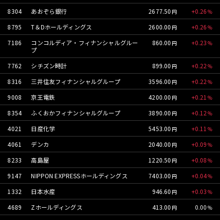
8304
あおぞら銀行
2677.50
0.26
8795
T＆Dホールディングス
2600.00
0.26
7186
コンコルディア・フィナンシャルグルー
860.00
0.23
プ
7762
シチズン時計
899.00
0.22
8316
三井住友フィナンシャルグループ
3596.00
0.22
9008
京王電鉄
4200.00
0.21
8354
ふくおかフィナンシャルグループ
3890.00
0.12
4021
日産化学
5453.00
0.11
4061
デンカ
2040.00
0.09
8233
高島屋
1220.50
0.08
9147
NIPPON EXPRESSホールディングス
7403.00
0.04
1332
日本水産
946.60
0.03
4689
Zホールディングス
413.00
0.00