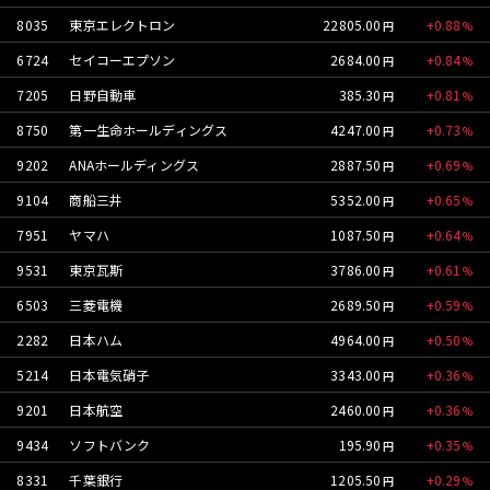
8035
東京エレクトロン
22805.00
0.88
6724
セイコーエプソン
2684.00
0.84
7205
日野自動車
385.30
0.81
8750
第一生命ホールディングス
4247.00
0.73
9202
ANAホールディングス
2887.50
0.69
9104
商船三井
5352.00
0.65
7951
ヤマハ
1087.50
0.64
9531
東京瓦斯
3786.00
0.61
6503
三菱電機
2689.50
0.59
2282
日本ハム
4964.00
0.50
5214
日本電気硝子
3343.00
0.36
9201
日本航空
2460.00
0.36
9434
ソフトバンク
195.90
0.35
8331
千葉銀行
1205.50
0.29