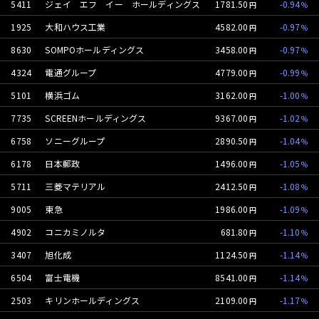
5411
ジェイ エフ イー ホールディングス
1781.50
-0.94
1925
大和ハウス工業
4582.00
-0.97
8630
SOMPOホールディングス
3458.00
-0.97
4324
電通グループ
4779.00
-0.99
5101
横浜ゴム
3162.00
-1.00
7735
SCREENホールディングス
9367.00
-1.02
6758
ソニーグループ
2890.50
-1.04
6178
日本郵政
1496.00
-1.05
5711
三菱マテリアル
2412.50
-1.08
9005
東急
1986.00
-1.09
4902
コニカミノルタ
681.80
-1.10
3407
旭化成
1124.50
-1.14
6504
富士電機
8541.00
-1.14
2503
キリンホールディングス
2109.00
-1.17