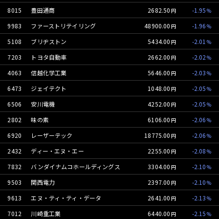
8015
豊田通商
2682.50
-1.95
9983
ファーストリテイリング
48900.00
-1.96
5108
ブリヂストン
5434.00
-2.01
7203
トヨタ自動車
2662.00
-2.02
4063
信越化学工業
5646.00
-2.03
6473
ジェイテクト
1048.00
-2.05
6506
安川電機
4252.00
-2.05
2802
味の素
6106.00
-2.06
6920
レーザーテック
18775.00
-2.06
2432
ディー・エヌ・エー
2255.00
-2.08
7832
バンダイナムコホールディングス
3304.00
-2.10
9503
関西電力
2397.00
-2.10
9613
エヌ・ティ・ティ・データ
2641.00
-2.13
7012
川崎重工業
6440.00
-2.15