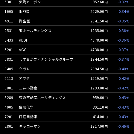
5301
東海カーボン
952.60
-0.32
1605
INPEX
2029.00
-0.34
4911
資生堂
2841.50
-0.35
2531
宝ホールディングス
1235.00
-0.36
9433
KDDI
4978.00
-0.36
5201
AGC
4738.00
-0.37
5831
しずおかフィナンシャルグループ
1344.50
-0.37
3405
クラレ
2094.50
-0.40
6113
アマダ
1519.50
-0.42
8801
三井不動産
1293.00
-0.42
3289
東急不動産ホールディングス
959.60
-0.43
4005
住友化学
391.10
-0.43
7201
日産自動車
414.00
-0.43
2801
キッコーマン
1717.00
-0.46