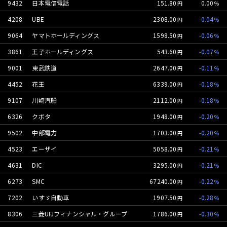
9432
日本電信電話
151.80
0.00
4208
UBE
2308.00
-0.04
9064
ヤマトホールディングス
1598.50
-0.06
3861
王子ホールディングス
543.60
-0.07
9001
東武鉄道
2647.00
-0.11
4452
花王
6339.00
-0.18
9107
川崎汽船
2112.00
-0.18
6326
クボタ
1948.00
-0.20
9502
中部電力
1703.00
-0.20
4523
エーザイ
5058.00
-0.21
4631
DIC
3295.00
-0.21
6273
SMC
67240.00
-0.22
7202
いすゞ自動車
1907.50
-0.28
8306
三菱UFJフィナンシャル・グループ
1786.00
-0.30