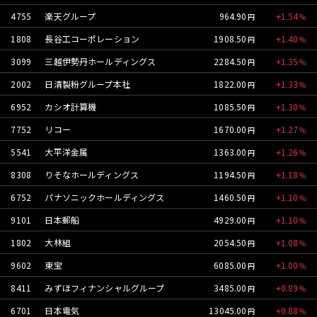
4755
楽天グループ
964.90
1.54
1808
長谷工コーポレーション
1908.50
1.40
3099
三越伊勢丹ホールディングス
2284.50
1.35
2002
日清製粉グループ本社
1822.00
1.33
6952
カシオ計算機
1085.50
1.30
7752
リコー
1670.00
1.27
5541
大平洋金属
1363.00
1.26
8308
りそなホールディングス
1194.50
1.18
6752
パナソニックホールディングス
1460.50
1.10
9101
日本郵船
4929.00
1.10
1802
大林組
2054.50
1.08
9602
東宝
6085.00
1.00
8411
みずほフィナンシャルグループ
3485.00
0.89
6701
日本電気
13045.00
0.88