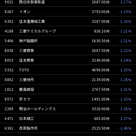
9021
西日本旅客鉄道
2687.00
-1.17
8267
イオン
3793.00
-1.19
6302
住友重機械工業
3287.00
-1.20
4188
三菱ケミカルグループ
826.10
-1.21
5406
神戸製鋼所
1630.50
-1.21
8058
三菱商事
2667.50
-1.22
8053
住友商事
3240.00
-1.24
5332
TOTO
4090.00
-1.25
8802
三菱地所
2139.00
-1.26
1812
鹿島建設
2767.50
-1.31
6971
京セラ
1491.00
-1.32
2269
明治ホールディングス
3320.00
-1.36
6471
日本精工
665.00
-1.37
6361
荏原製作所
2525.50
-1.40